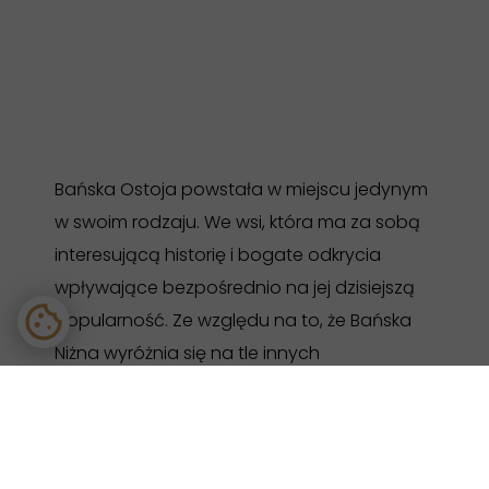
Bańska Ostoja powstała w miejscu jedynym
w swoim rodzaju. We wsi, która ma za sobą
interesującą historię i bogate odkrycia
wpływające bezpośrednio na jej dzisiejszą
popularność. Ze względu na to, że Bańska
Niżna wyróżnia się na tle innych
podhalańskich miejscowości,
postanowiliśmy zbudować tu coś więcej niż
zwykły dom wypoczynkowy.
Stworzyliśmy miejsce bliskie naszemu sercu.